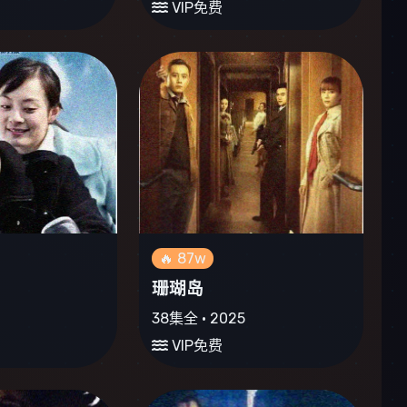
VIP免费
🔥 87w
珊瑚岛
38集全 · 2025
VIP免费