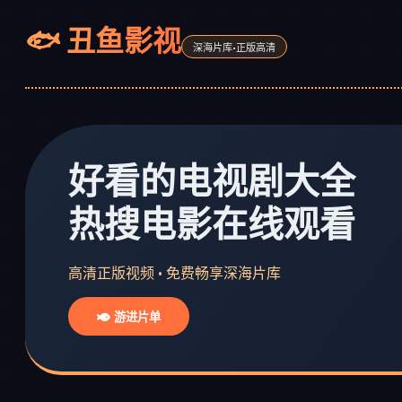
🐟 丑鱼影视
深海片库·正版高清
好看的电视剧大全
热搜电影在线观看
高清正版视频 · 免费畅享深海片库
游进片单