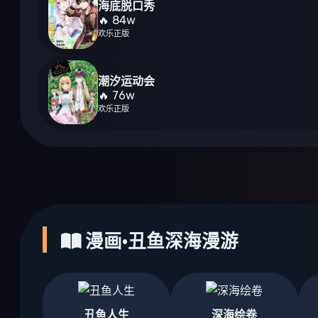
海底脱口秀
🔥 84w
欢乐正版
潮汐运动会
🔥 76w
欢乐正版
漫画·丑鱼深海漫游
丑鱼人生
深海绘卷