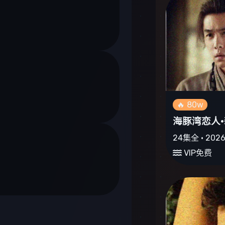
🔥 80w
海豚湾恋人·
24集全 · 202
VIP免费