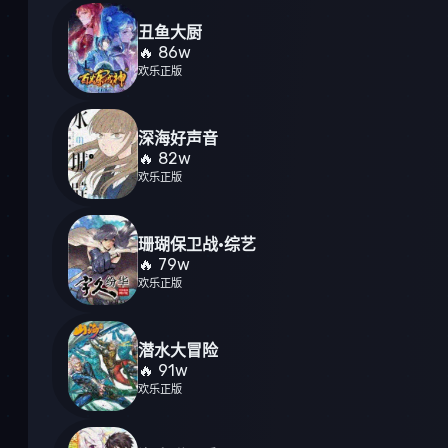
丑鱼大厨
🔥 86w
欢乐正版
深海好声音
🔥 82w
欢乐正版
珊瑚保卫战·综艺
🔥 79w
欢乐正版
潜水大冒险
🔥 91w
欢乐正版