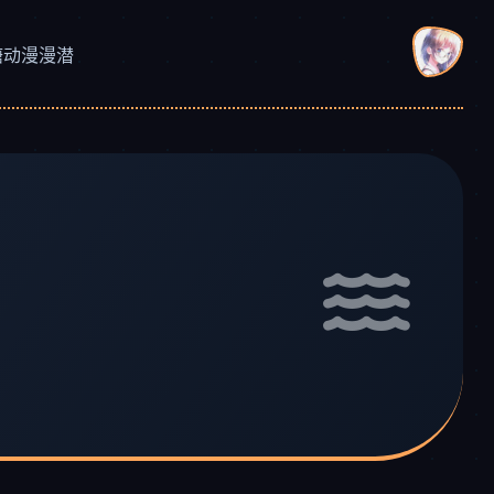
塘
动漫漫潜