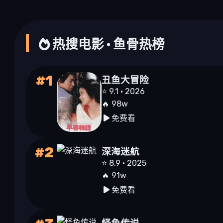
热搜电影 · 鱼骨热榜
#1
丑鱼大冒险
⭐ 9.1 · 2026
🔥 98w
免费看
#2
深海迷航
⭐ 8.9 · 2025
🔥 91w
免费看